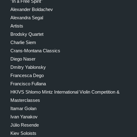
"In a Free Spirit"
Alexander Boldachev
Alexandra Segal
Artists
Brodsky Quartet
Charlie Siem
Crans-Montana Classics
Diego Naser
Dmitry Yablonsky
Francesca Dego
Francisco Fullana
HKIVS Shlomo Mintz International Violin Competition &
Masterclasses
Itamar Golan
Ivan Yanakov
Júlio Resende
Kiev Soloists